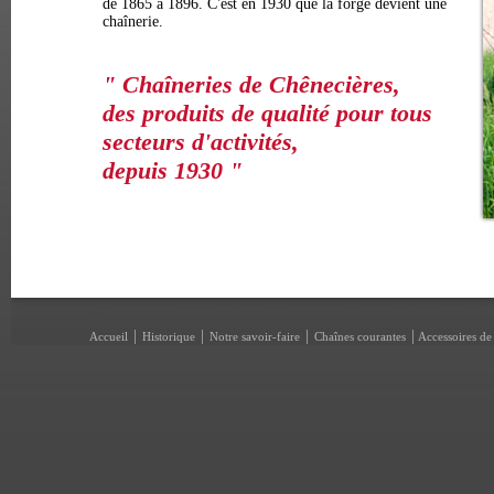
de 1865 à 1896. C'est en 1930 que la forge devient une
chaînerie.
" Chaîneries de Chênecières,
des produits de qualité pour tous
secteurs d'activités,
depuis 1930 "
|
|
|
|
Accueil
Historique
Notre savoir-faire
Chaînes courantes
Accessoires de 