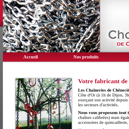
Accueil
Nos produits
Votre fabricant de
Les Chaîneries de Chêneci
Côte d'Or (à 1h de Dijon, 3h
exerçant son activité depuis 
les secteurs d'activités.
Nous vous proposons tout t
chaînes calibrées
) mais éga
accessoires de quincaillerie
,