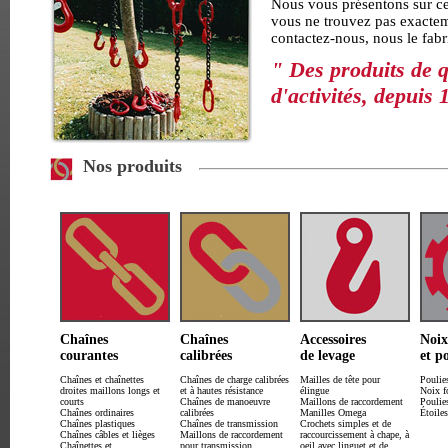
Nous vous présentons sur ce 
vous ne trouvez pas exactem
contactez-nous
, nous le fab
" Des produits de q
d'activités, depuis 
Nos produits
Chaînes
Chaînes
Accessoires
Noix
courantes
calibrées
de levage
et p
Chaînes et chaînettes
Chaînes de charge calibrées
Mailles de tête pour
Poulie
droites maillons longs et
et à hautes résistance
élingue
Noix f
courts
Chaînes de manoeuvre
Maillons de raccordement
Poulie
Chaînes ordinaires
calibrées
Manilles Omega
Étoiles
Chaînes plastiques
Chaînes de transmission
Crochets simples et de
Chaînes câbles et lièges
Maillons de raccordement
raccourcissement à chape, à
Chaînettes et
pour transmission
oeil avec linguet et de