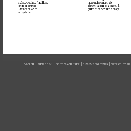
chaînes/bobines (maillons
raccourcissement, de
longs et courts)
sécurité à oeil et à touret, à
Chaînes en acier
griffe et de sécurité à chape
inoxydable
|
|
|
|
Accueil
Historique
Notre savoir-faire
Chaînes courantes
Accessoires de 